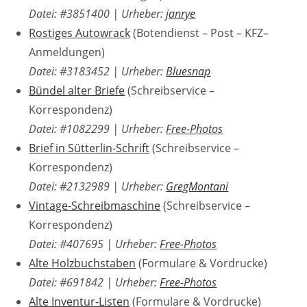
Datei: #3851400
| Urheber:
janrye
Rostiges Autowrack
(Botendienst – Post – KFZ–
Anmeldungen)
Datei: #3183452
| Urheber:
Bluesnap
Bündel alter Briefe
(Schreibservice –
Korrespondenz)
Datei: #1082299
| Urheber:
Free-Photos
Brief in Sütterlin-Schrift
(Schreibservice –
Korrespondenz)
Datei: #2132989
| Urheber:
GregMontani
Vintage-Schreibmaschine
(Schreibservice –
Korrespondenz)
Datei: #407695
| Urheber:
Free-Photos
Alte Holzbuchstaben
(Formulare & Vordrucke)
Datei: #691842
|
Urheber:
Free-Photos
Alte Inventur-Listen
(Formulare & Vordrucke)